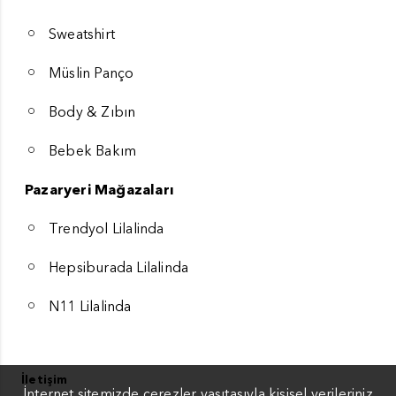
Sweatshirt
Müslin Panço
Body & Zıbın
Bebek Bakım
Pazaryeri Mağazaları
Trendyol Lilalinda
Hepsiburada Lilalinda
N11 Lilalinda
İletişim
İnternet sitemizde çerezler vasıtasıyla kişisel verileriniz