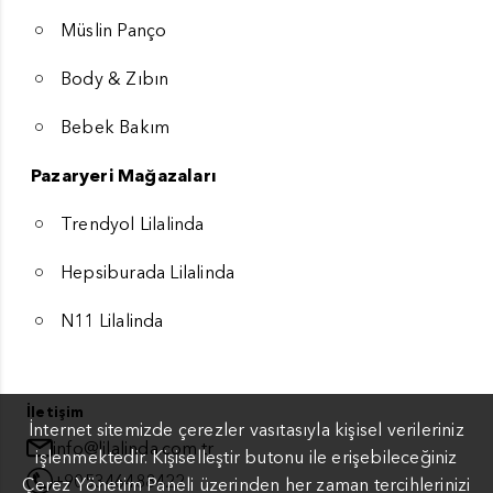
Müslin Panço
Body & Zıbın
Bebek Bakım
Pazaryeri Mağazaları
Trendyol Lilalinda
Hepsiburada Lilalinda
N11 Lilalinda
İletişim
İnternet sitemizde çerezler vasıtasıyla kişisel verileriniz
info@lilalinda.com.tr
işlenmektedir. Kişiselleştir butonu ile erişebileceğiniz
+905346488422
Çerez Yönetim Paneli üzerinden her zaman tercihlerinizi